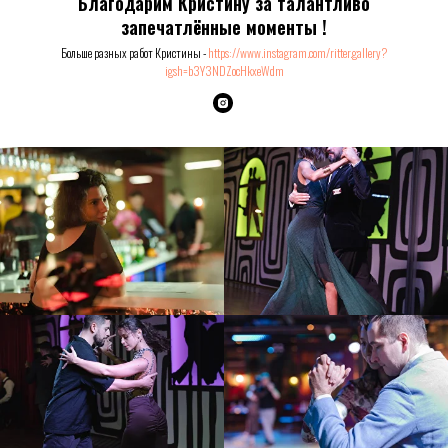
Благодарим Кристину за талантливо
запечатлённые моменты !
Больше разных работ Кристины -
https://www.instagram.com/ritter.gallery?
igsh=b3Y3NDZocHkxeWdm