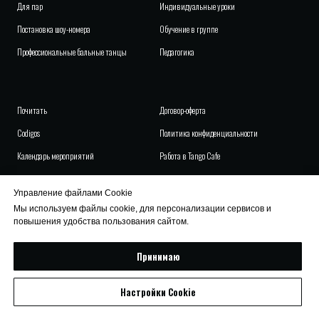
Для пар
Индивидуальные уроки
Постановка шоу-номера
Обучение в группе
Профессиональные бальные танцы
Педагогика
Почитать
Договор-оферта
Codigos
Политика конфиденциальности
Календарь м
ероприятий
Работа в Tango Cafe
Цены
Управление файлами Cookie
Мы используем файлы cookie, для персонализации сервисов и
повышения удобства пользования сайтом.
Принимаю
Настройки Cookie