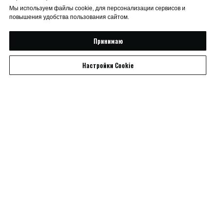
Мы используем файлы cookie, для персонализации сервисов и
повышения удобства пользования сайтом.
Принимаю
Настройки Cookie
На данной странице размещён авторский
материал.
Pro / Am
О
Tango Cafe
Для пар
Индивидуальные уроки
Постановка шоу-номера
Обучение в группе
Профессиональные бальные танцы
Педагогика