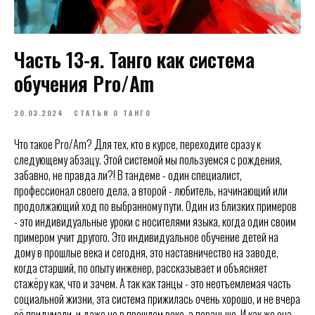
Часть 13-я. Танго как система
обучения Pro/Am
20.03.2024
СТАТЬИ О ТАНГО
Что такое Pro/Am? Для тех, кто в курсе, переходите сразу к
следующему абзацу. Этой системой мы пользуемся с рождения,
забавно, не правда ли?! В тандеме - один специалист,
профессионал своего дела, а второй - любитель, начинающий или
продолжающий ход по выбранному пути. Один из близких примеров
- это индивидуальные уроки с носителями языка, когда один своим
примером учит другого. Это индивидуальное обучение детей на
дому в прошлые века и сегодня, это наставничество на заводе,
когда старший, по опыту инженер, рассказывает и объясняет
стажёру как, что и зачем. А так как танцы - это неотъемлемая часть
социальной жизни, эта система прижилась очень хорошо, и не вчера
её придумали, и даже не в прошлом веке, а пораньше. И как же она