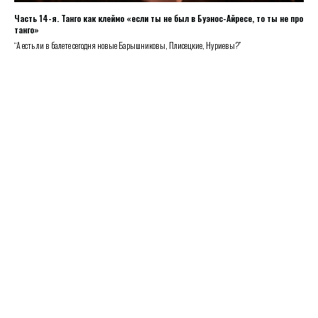
Часть 14-я. Танго как клеймо «если ты не был в Буэнос-Айресе, то ты не про
танго»
“А есть ли в балете сегодня новые Барышниковы, Плисецкие, Нуриевы?”