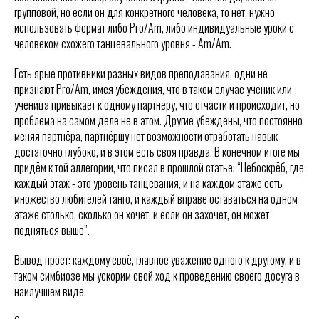
групповой, но если он для конкретного человека, то нет, нужно
использовать формат либо Pro/Am, либо индивидуальные уроки с
человеком схожего танцевального уровня - Am/Am.
Есть ярые противники разных видов преподавания, одни не
признают Pro/Am, имея убеждения, что в таком случае ученик или
ученица привыкает к одному партнёру, что отчасти и происходит, но
проблема на самом деле не в этом. Другие убеждены, что постоянно
меняя партнёра, партнёршу нет возможности отработать навык
достаточно глубоко, и в этом есть своя правда. В конечном итоге мы
придём к той аллегории, что писал в прошлой статье: “Небоскрёб, где
каждый этаж - это уровень танцевания, и на каждом этаже есть
множество любителей танго, и каждый вправе оставаться на одном
этаже столько, сколько он хочет, и если он захочет, он может
подняться выше”.
Вывод прост: каждому своё, главное уважение одного к другому, и в
таком симбиозе мы ускорим свой ход к проведению своего досуга в
наилучшем виде.