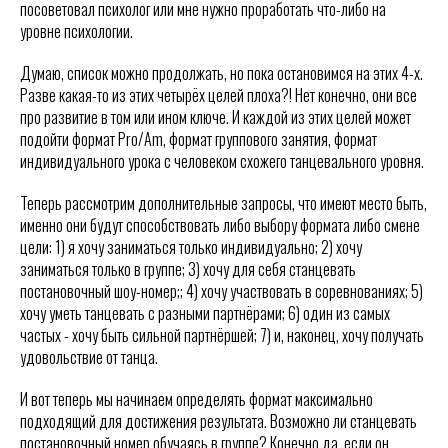
посоветовал психолог или мне нужно проработать что-либо на
уровне психологии.
Думаю, список можно продолжать, но пока остановимся на этих 4-х.
Разве какая-то из этих четырёх целей плоха?! Нет конечно, они все
про развитие в том или ином ключе. И каждой из этих целей может
подойти формат Pro/Am, формат группового занятия, формат
индивидуального урока с человеком схожего танцевального уровня.
Теперь рассмотрим дополнительные запросы, что имеют место быть,
именно они будут способствовать либо выбору формата либо смене
цели: 1) я хочу заниматься только индивидуально; 2) хочу
заниматься только в группе; 3) хочу для себя станцевать
постановочный шоу-номер;; 4) хочу участвовать в соревнованиях; 5)
хочу уметь танцевать с разными партнёрами; 6) один из самых
частых - хочу быть сильной партнёршей; 7) и, наконец, хочу получать
удовольствие от танца.
И вот теперь мы начинаем определять формат максимально
подходящий для достижения результата. Возможно ли станцевать
постановочный номер обучаясь в группе? Конечно да, если он