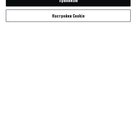
Принимаю
Настройки Cookie
На данной странице размещён авторский
материал.
Pro / Am
О
Tango Cafe
Для пар
Индивидуальные уроки