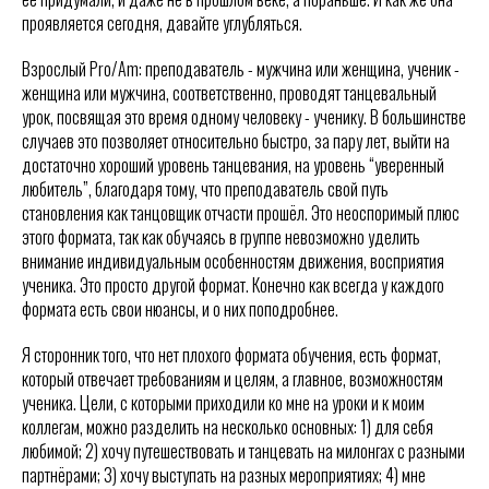
проявляется сегодня, давайте углубляться.
Взрослый Pro/Am: преподаватель - мужчина или женщина, ученик -
женщина или мужчина, соответственно, проводят танцевальный
урок, посвящая это время одному человеку - ученику. В большинстве
случаев это позволяет относительно быстро, за пару лет, выйти на
достаточно хороший уровень танцевания, на уровень “уверенный
любитель”, благодаря тому, что преподаватель свой путь
становления как танцовщик отчасти прошёл. Это неоспоримый плюс
этого формата, так как обучаясь в группе невозможно уделить
внимание индивидуальным особенностям движения, восприятия
ученика. Это просто другой формат. Конечно как всегда у каждого
формата есть свои нюансы, и о них поподробнее.
Я сторонник того, что нет плохого формата обучения, есть формат,
который отвечает требованиям и целям, а главное, возможностям
ученика. Цели, с которыми приходили ко мне на уроки и к моим
коллегам, можно разделить на несколько основных: 1) для себя
любимой; 2) хочу путешествовать и танцевать на милонгах с разными
партнёрами; 3) хочу выступать на разных мероприятиях; 4) мне