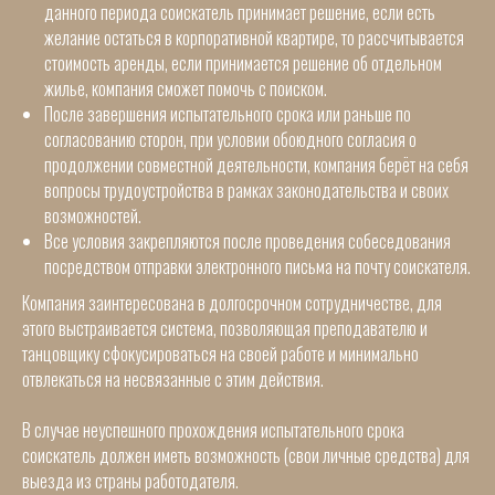
Где мы находимся?
данного периода соискатель принимает решение, если есть
желание остаться в корпоративной квартире, то рассчитывается
стоимость аренды, если принимается решение об отдельном
жилье, компания сможет помочь с поиском.
После завершения испытательного срока или раньше по
согласованию сторон, при условии обоюдного согласия о
продолжении совместной деятельности, компания берёт на себя
Club photo
вопросы трудоустройства в рамках законодательства и своих
возможностей.
Все условия закрепляются после проведения собеседования
посредством отправки электронного письма на почту соискателя.
Компания заинтересована в долгосрочном сотрудничестве, для
Открытие нового Tango Cafe Club
этого выстраивается система, позволяющая преподавателю и
00 : 00 : 00 : 00
танцовщику сфокусироваться на своей работе и минимально
отвлекаться на несвязанные с этим действия.
В случае неуспешного прохождения испытательного срока
соискатель должен иметь возможность (свои личные средства) для
выезда из страны работодателя.