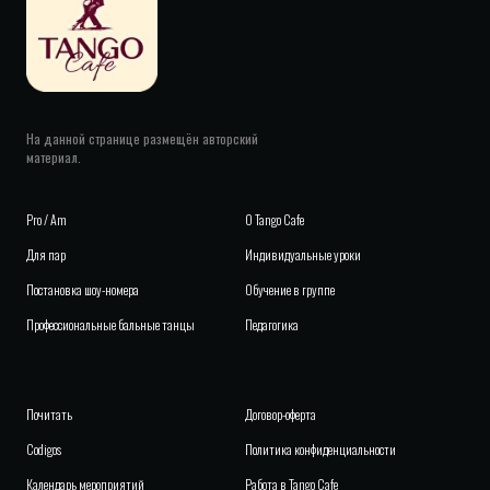
На данной странице размещён авторский
материал.
Pro / Am
О
Tango Cafe
Для пар
Индивидуальные уроки
Постановка шоу-номера
Обучение в группе
Профессиональные бальные танцы
Педагогика
Почитать
Договор-оферта
Codigos
Политика конфиденциальности
Календарь м
ероприятий
Работа в Tango Cafe