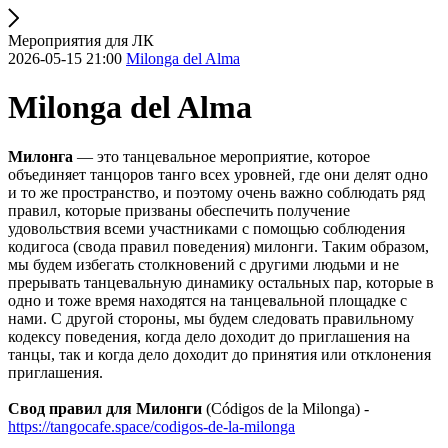
Мероприятия для ЛК
2026-05-15 21:00
Milonga del Alma
Milonga del Alma
Милонга
— это танцевальное мероприятие, которое
объединяет танцоров танго всех уровней, где они делят одно
и то же пространство, и поэтому очень важно соблюдать ряд
правил, которые призваны обеспечить получение
удовольствия всеми участниками с помощью соблюдения
кодигоса (свода правил поведения) милонги. Таким образом,
мы будем избегать столкновений с другими людьми и не
прерывать танцевальную динамику остальных пар, которые в
одно и тоже время находятся на танцевальной площадке с
нами. С другой стороны, мы будем следовать правильному
кодексу поведения, когда дело доходит до приглашения на
танцы, так и когда дело доходит до принятия или отклонения
приглашения.
Свод правил для Милонги
(Códigos de la Milonga) -
https://tangocafe.space/codigos-de-la-milonga