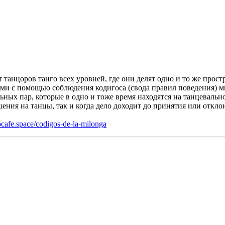
танцоров танго всех уровней, где они делят одно и то же прост
ми с помощью соблюдения кодигоса (свода правил поведения) ми
ых пар, которые в одно и тоже время находятся на танцевально
шения на танцы, так и когда дело доходит до принятия или откл
gocafe.space/codigos-de-la-milonga