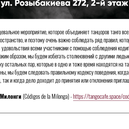
евальное мероприятие, которое объединяет танцоров танго всех
ространство, и поэтому очень важно соблюдать ряд правил, кот
 удовольствия всеми участниками с помощью соблюдения кодиг
Таким образом, мы будем избегать столкновений с другими людьм
у остальных пар, которые в одно и тоже время находятся на 
роны, мы будем следовать правильному кодексу поведения, когд
, так и когда дело доходит до принятия или отклонения пригла
 Милонги
(Códigos de la Milonga) -
https://tangocafe.space/co