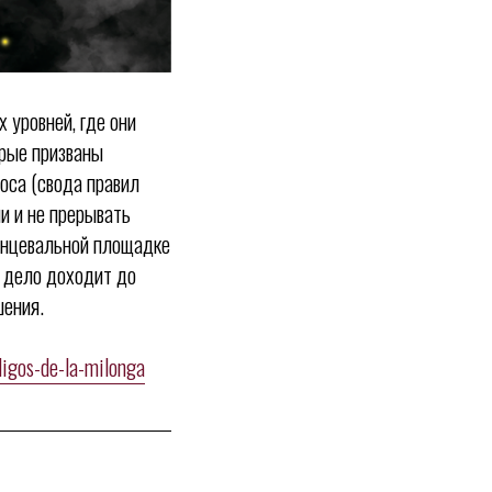
 уровней, где они
орые призваны
оса (свода правил
и и не прерывать
танцевальной площадке
а дело доходит до
шения.
digos-de-la-milonga