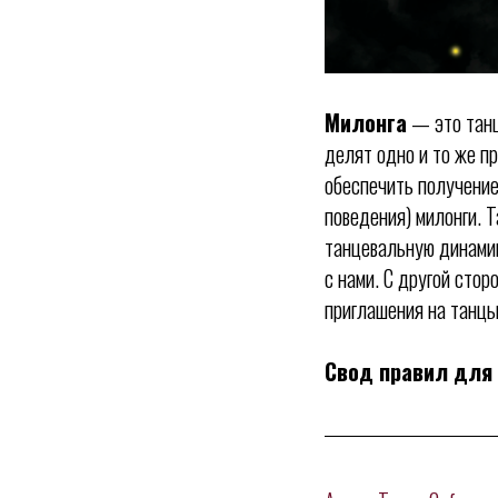
Милонга
— это танц
делят одно и то же п
обеспечить получение
поведения) милонги. 
танцевальную динамик
с нами. С другой сто
приглашения на танцы
Свод правил для