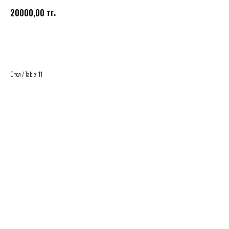
тг.
20000,00
Купить
Стол / Table: 11