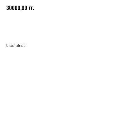
тг.
30000,00
Buy
Стол / Table: 5