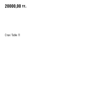
тг.
20000,00
Купить
Стол / Table: 11