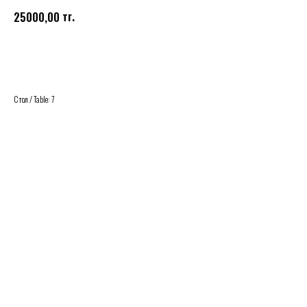
тг.
25000,00
Купить
Стол / Table: 7