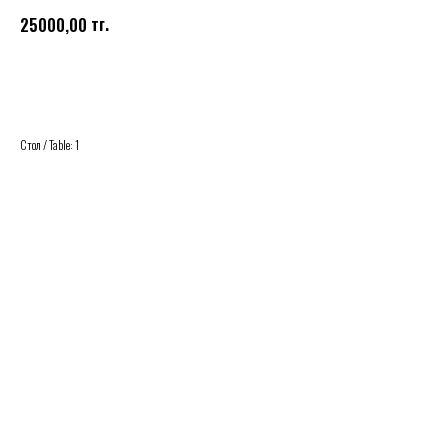
тг.
25000,00
Купить
Стол / Table: 1